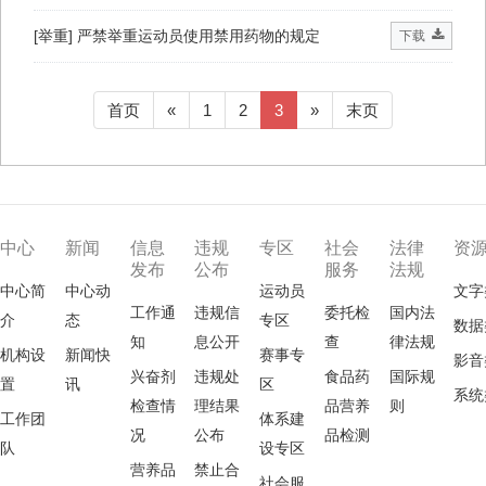
[举重] 严禁举重运动员使用禁用药物的规定
下载
首页
«
1
2
3
»
末页
中心
新闻
信息
违规
专区
社会
法律
资
发布
公布
服务
法规
中心简
中心动
运动员
文字
工作通
违规信
委托检
国内法
介
态
专区
数据
知
息公开
查
律法规
机构设
新闻快
赛事专
影音
兴奋剂
违规处
食品药
国际规
置
讯
区
系统
检查情
理结果
品营养
则
工作团
体系建
况
公布
品检测
队
设专区
营养品
禁止合
社会服