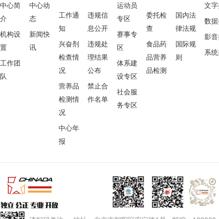
中心简
中心动
运动员
文字
工作通
违规信
委托检
国内法
介
态
专区
数据
知
息公开
查
律法规
机构设
新闻快
赛事专
影音
兴奋剂
违规处
食品药
国际规
置
讯
区
系统
检查情
理结果
品营养
则
工作团
体系建
况
公布
品检测
队
设专区
营养品
禁止合
社会服
检测情
作名单
务专区
况
中心年
报