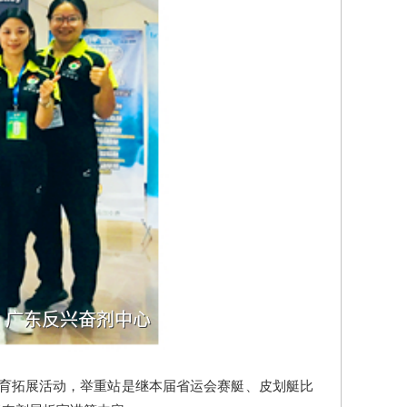
育拓展活动，举重站是继本届省运会赛艇、皮划艇比