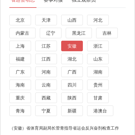
北京
天津
山西
河北
内蒙古
辽宁
黑龙江
吉林
上海
江苏
安徽
浙江
福建
江西
湖北
山东
广东
河南
广西
湖南
海南
云南
四川
贵州
重庆
西藏
陕西
甘肃
青海
宁夏
新疆
港澳台
（安徽）省体育局副局长菅青指导省运会反兴奋剂检查工作