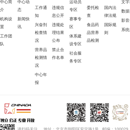
中心简
中心动
运动员
文字
工作通
违规信
委托检
国内法
介
态
专区
数据
知
息公开
查
律法规
机构设
新闻快
赛事专
影音
兴奋剂
违规处
食品药
国际规
置
讯
区
系统
检查情
理结果
品营养
则
工作团
体系建
况
公布
品检测
队
设专区
营养品
禁止合
社会服
检测情
作名单
务专区
况
中心年
报
请扫码关注 地址：北京市朝阳区安定路1号 邮编：100029