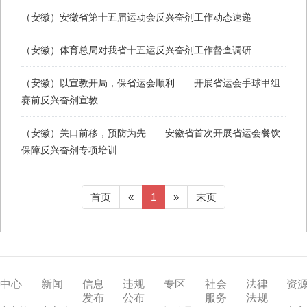
（安徽）安徽省第十五届运动会反兴奋剂工作动态速递
（安徽）体育总局对我省十五运反兴奋剂工作督查调研
（安徽）以宣教开局，保省运会顺利——开展省运会手球甲组
赛前反兴奋剂宣教
（安徽）关口前移，预防为先——安徽省首次开展省运会餐饮
保障反兴奋剂专项培训
首页
«
1
»
末页
中心
新闻
信息
违规
专区
社会
法律
资
发布
公布
服务
法规