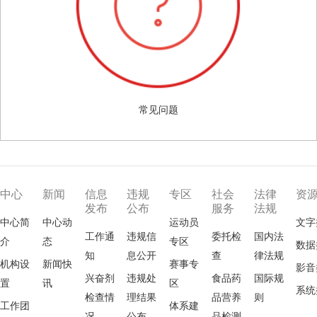
常见问题
中心
新闻
信息
违规
专区
社会
法律
资
发布
公布
服务
法规
中心简
中心动
运动员
文字
工作通
违规信
委托检
国内法
介
态
专区
数据
知
息公开
查
律法规
机构设
新闻快
赛事专
影音
兴奋剂
违规处
食品药
国际规
置
讯
区
系统
检查情
理结果
品营养
则
工作团
体系建
况
公布
品检测