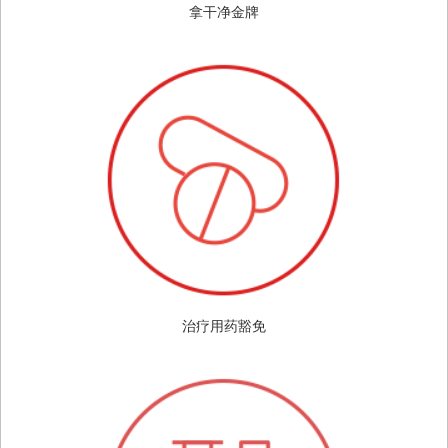
拿干净金牌
治疗用药豁免