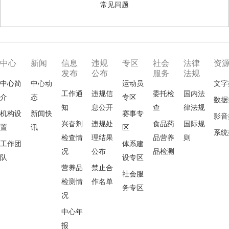
常见问题
中心
新闻
信息
违规
专区
社会
法律
资
发布
公布
服务
法规
中心简
中心动
运动员
文字
工作通
违规信
委托检
国内法
介
态
专区
数据
知
息公开
查
律法规
机构设
新闻快
赛事专
影音
兴奋剂
违规处
食品药
国际规
置
讯
区
系统
检查情
理结果
品营养
则
工作团
体系建
况
公布
品检测
队
设专区
营养品
禁止合
社会服
检测情
作名单
务专区
况
中心年
报