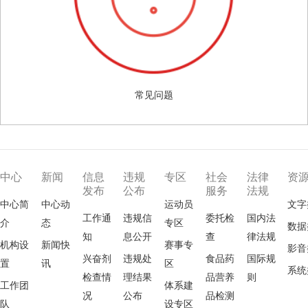
常见问题
中心
新闻
信息
违规
专区
社会
法律
资
发布
公布
服务
法规
中心简
中心动
运动员
文字
工作通
违规信
委托检
国内法
介
态
专区
数据
知
息公开
查
律法规
机构设
新闻快
赛事专
影音
兴奋剂
违规处
食品药
国际规
置
讯
区
系统
检查情
理结果
品营养
则
工作团
体系建
况
公布
品检测
队
设专区