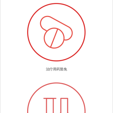
治疗用药豁免