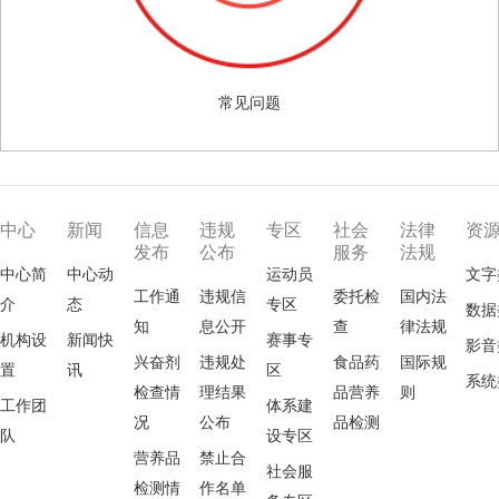
常见问题
中心
新闻
信息
违规
专区
社会
法律
资
发布
公布
服务
法规
中心简
中心动
运动员
文字
工作通
违规信
委托检
国内法
介
态
专区
数据
知
息公开
查
律法规
机构设
新闻快
赛事专
影音
兴奋剂
违规处
食品药
国际规
置
讯
区
系统
检查情
理结果
品营养
则
工作团
体系建
况
公布
品检测
队
设专区
营养品
禁止合
社会服
检测情
作名单