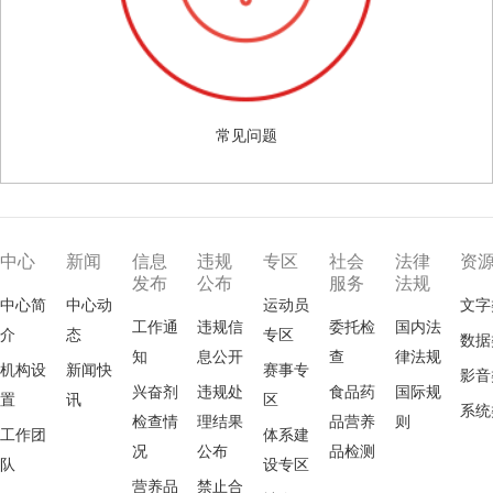
常见问题
中心
新闻
信息
违规
专区
社会
法律
资
发布
公布
服务
法规
中心简
中心动
运动员
文字
工作通
违规信
委托检
国内法
介
态
专区
数据
知
息公开
查
律法规
机构设
新闻快
赛事专
影音
兴奋剂
违规处
食品药
国际规
置
讯
区
系统
检查情
理结果
品营养
则
工作团
体系建
况
公布
品检测
队
设专区
营养品
禁止合