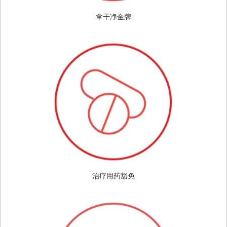
拿干净金牌
治疗用药豁免