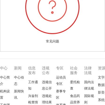
常见问题
中心
新闻
信息
违规
专区
社会
法律
资
发布
公布
服务
法规
中心简
中心动
运动员
文字
工作通
违规信
委托检
国内法
介
态
专区
数据
知
息公开
查
律法规
机构设
新闻快
赛事专
影音
兴奋剂
违规处
食品药
国际规
置
讯
区
系统
检查情
理结果
品营养
则