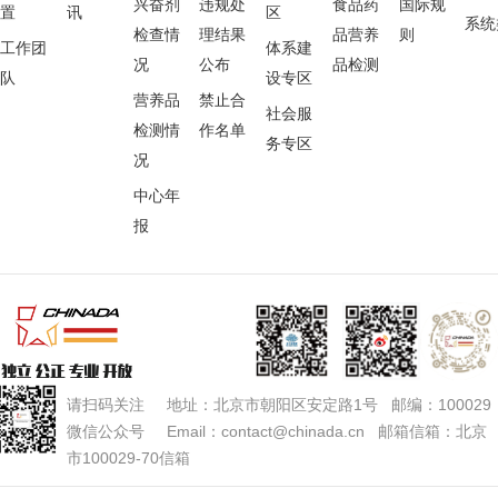
兴奋剂
违规处
食品药
国际规
置
讯
区
系统
检查情
理结果
品营养
则
工作团
体系建
况
公布
品检测
队
设专区
营养品
禁止合
社会服
检测情
作名单
务专区
况
中心年
报
请扫码关注 地址：北京市朝阳区安定路1号 邮编：100029
微信公众号 Email：contact@chinada.cn 邮箱信箱：北京
市100029-70信箱