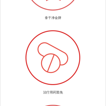
拿干净金牌
治疗用药豁免