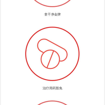
拿干净金牌
治疗用药豁免