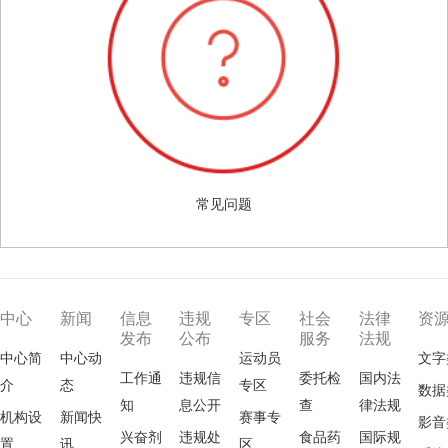
常见问题
中心
新闻
信息
违规
专区
社会
法律
资
发布
公布
服务
法规
中心简
中心动
运动员
文字
工作通
违规信
委托检
国内法
介
态
专区
数据
知
息公开
查
律法规
机构设
新闻快
赛事专
影音
兴奋剂
违规处
食品药
国际规
置
讯
区