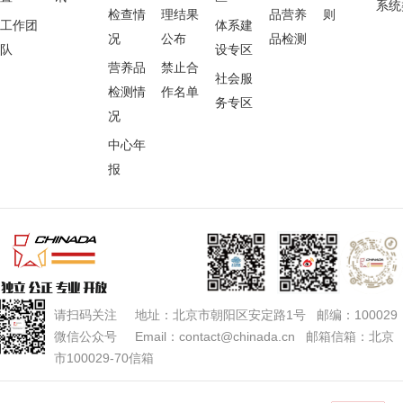
系统
检查情
理结果
品营养
则
工作团
体系建
况
公布
品检测
队
设专区
营养品
禁止合
社会服
检测情
作名单
务专区
况
中心年
报
请扫码关注 地址：北京市朝阳区安定路1号 邮编：100029
微信公众号 Email：contact@chinada.cn 邮箱信箱：北京
市100029-70信箱