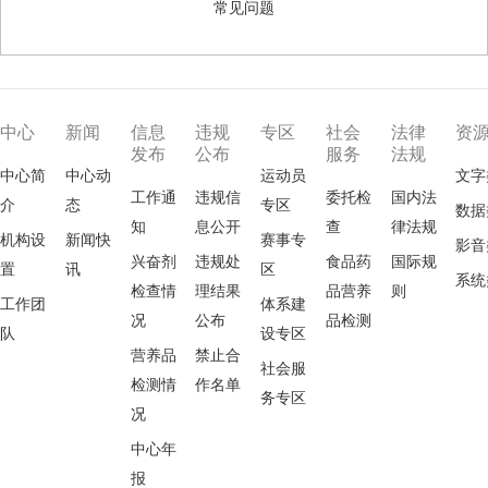
常见问题
中心
新闻
信息
违规
专区
社会
法律
资
发布
公布
服务
法规
中心简
中心动
运动员
文字
工作通
违规信
委托检
国内法
介
态
专区
数据
知
息公开
查
律法规
机构设
新闻快
赛事专
影音
兴奋剂
违规处
食品药
国际规
置
讯
区
系统
检查情
理结果
品营养
则
工作团
体系建
况
公布
品检测
队
设专区
营养品
禁止合
社会服
检测情
作名单
务专区
况
中心年
报