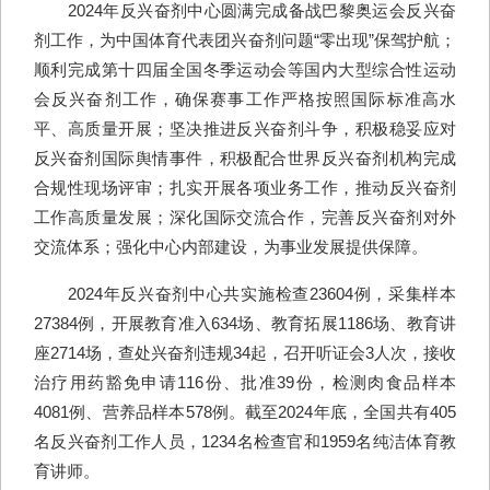
2024年反兴奋剂中心圆满完成备战巴黎奥运会反兴奋
剂工作，为中国体育代表团兴奋剂问题“零出现”保驾护航；
顺利完成第十四届全国冬季运动会等国内大型综合性运动
会反兴奋剂工作，确保赛事工作严格按照国际标准高水
平、高质量开展；坚决推进反兴奋剂斗争，积极稳妥应对
反兴奋剂国际舆情事件，积极配合世界反兴奋剂机构完成
合规性现场评审；扎实开展各项业务工作，推动反兴奋剂
工作高质量发展；深化国际交流合作，完善反兴奋剂对外
交流体系；强化中心内部建设，为事业发展提供保障。
2024年反兴奋剂中心共实施检查23604例，采集样本
27384例，开展教育准入634场、教育拓展1186场、教育讲
座2714场，查处兴奋剂违规34起，召开听证会3人次，接收
治疗用药豁免申请116份、批准39份，检测肉食品样本
4081例、营养品样本578例。截至2024年底，全国共有405
名反兴奋剂工作人员，1234名检查官和1959名纯洁体育教
育讲师。