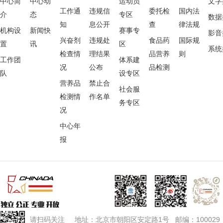
中心简
中心动
运动员
文字
工作通
违规信
委托检
国内法
介
态
专区
数据
知
息公开
查
律法规
机构设
新闻快
赛事专
影音
兴奋剂
违规处
食品药
国际规
置
讯
区
系统
检查情
理结果
品营养
则
工作团
体系建
况
公布
品检测
队
设专区
营养品
禁止合
社会服
检测情
作名单
务专区
况
中心年
报
请扫码关注 地址：北京市朝阳区安定路1号 邮编：100029