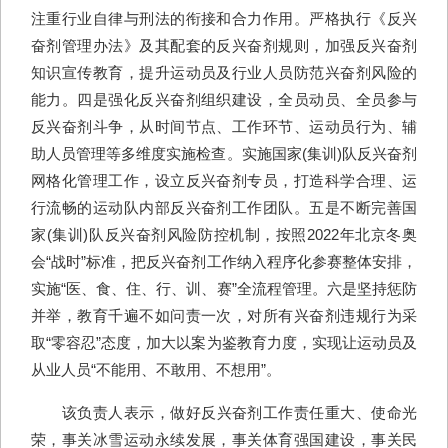
注重行业自律与刑法的衔接和合力作用。严格执行《反兴
奋剂管理办法》及其配套的反兴奋剂规则，加强反兴奋剂
知识宣传教育，提升运动员及行业人员防范兴奋剂风险的
能力。四是强化反兴奋剂组织建设，全员动员、全员参与
反兴奋剂斗争，从时间节点、工作环节、运动员行为、辅
助人员管理等多维度实施检查。实施国家(集训)队反兴奋剂
网格化管理工作，设立反兴奋剂专员，打造科学合理、运
行流畅的运动队内部反兴奋剂工作团队。五是不断完善国
家(集训)队反兴奋剂风险防控机制，按照2022年北京冬奥
会“战时”标准，把反兴奋剂工作纳入程序化参赛整体安排，
实施“医、食、住、行、训、赛”全流程管理。六是坚持惩防
并举，教育千遍不如问责一次，对所有兴奋剂违规行为采
取“零容忍”态度，加大以案为鉴教育力度，实现让运动员及
从业人员“不能用、不敢用、不想用”。
该负责人表示，做好反兴奋剂工作责任重大、使命光
荣，事关冰雪运动永续发展，事关体育强国建设，事关民