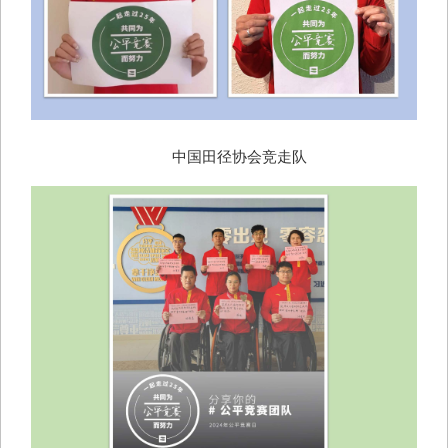
中国田径协会竞走队