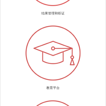
结果管理和听证
教育平台