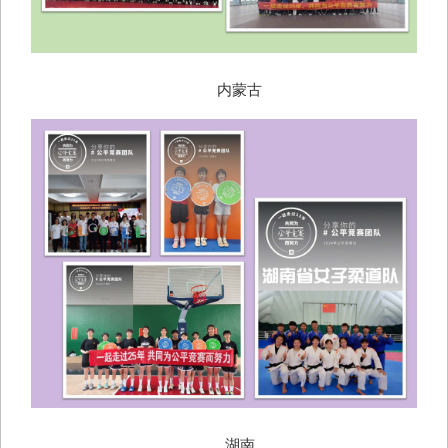
内蒙古
湖南