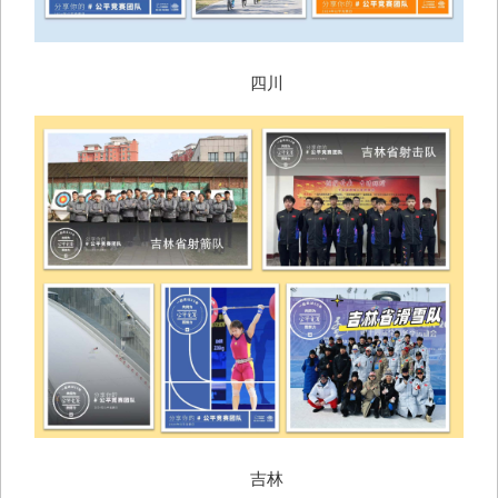
四川
吉林