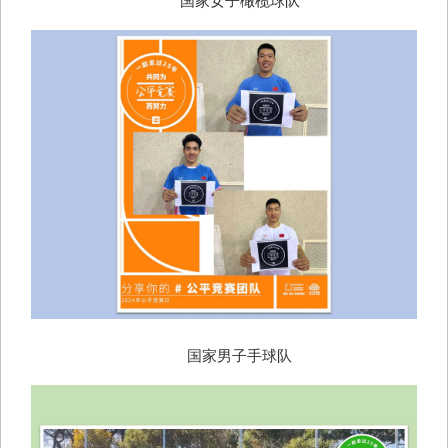
国家女子橄榄球队
国家男子手球队