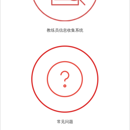
教练员信息收集系统
常见问题