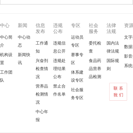
中心
新闻
信息
违规
专区
社会
法律
资
发布
公布
服务
法规
中心简
中心动
运动员
文字
工作通
违规信
委托检
国内法
介
态
专区
数据
知
息公开
查
律法规
机构设
新闻快
赛事专
影音
兴奋剂
违规处
食品药
国际规
置
讯
区
系统
检查情
理结果
品营养
则
工作团
体系建
况
公布
品检测
队
设专区
营养品
禁止合
社会服
检测情
作名单
务专区
况
中心年
报