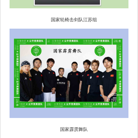
国家轮椅击剑队江苏组
国家霹雳舞队