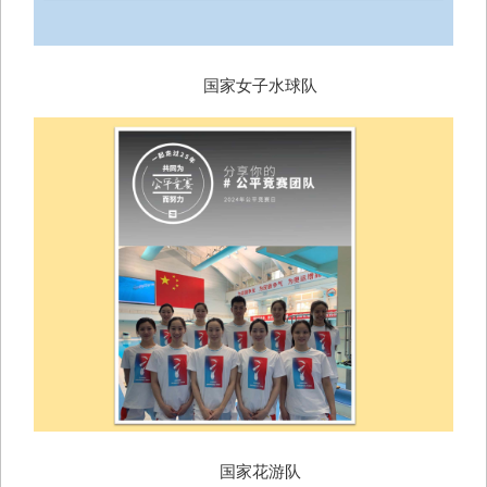
国家女子水球队
国家花游队