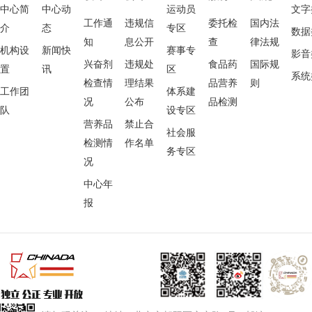
中心简
中心动
运动员
文字
工作通
违规信
委托检
国内法
介
态
专区
数据
知
息公开
查
律法规
机构设
新闻快
赛事专
影音
兴奋剂
违规处
食品药
国际规
置
讯
区
系统
检查情
理结果
品营养
则
工作团
体系建
况
公布
品检测
队
设专区
营养品
禁止合
社会服
检测情
作名单
务专区
况
中心年
报