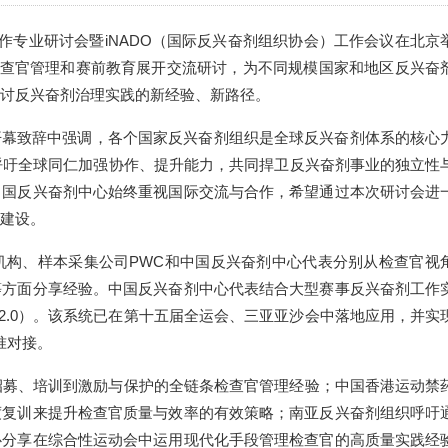
剂工作专业研讨会暨iNADO（国际反兴奋剂组织协会）工作会议在北京
检查官管理和赛前教育展开交流研讨，为不同规模国家和地区反兴奋
讨反兴奋剂治理实践的新经验、新路径。
eim在开幕致辞中强调，各个国家反兴奋剂组织是全球反兴奋剂体系的核心
呼吁全球同仁加强协作、提升能力，共同捍卫反兴奋剂事业的独立性
中国反兴奋剂中心始终重视国际交流与合作，希望通过本次研讨会进
建设。
机构、样本采集公司PWC和中国反兴奋剂中心代表分别从检查官视
等方面分享经验。中国反兴奋剂中心代表结合大型赛事反兴奋剂工作
 2.0）。该系统已在第十五届全运会、三亚亚沙会中落地应用，并实
准对接。
招募、培训到激励与保护的全链条检查官管理经验；中国香港运动禁
度复训来提升检查官质量与效率的有效策略；南亚反兴奋剂组织呼吁
心分享在综合性运动会中运用现代化手段管理检查官的高质量实践经