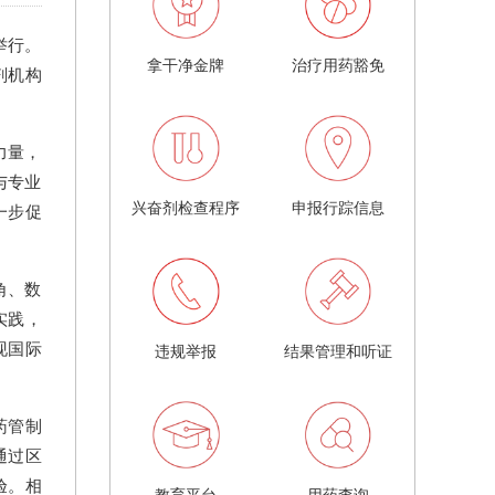
举行。
拿干净金牌
治疗用药豁免
剂机构
力量，
与专业
兴奋剂检查程序
申报行踪信息
一步促
角、数
实践，
现国际
违规举报
结果管理和听证
药管制
通过区
验。相
教育平台
用药查询