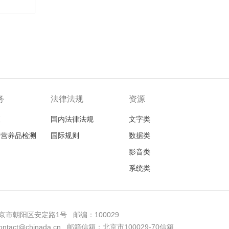
务
法律法规
资源
查
国内法律法规
文字类
品营养品检测
国际规则
数据类
影音类
系统类
市朝阳区安定路1号 邮编：100029
tact@chinada.cn 邮箱信箱：北京市100029-70信箱