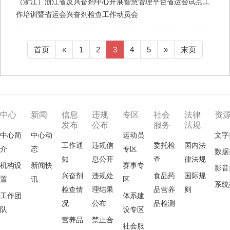
（浙江）浙江省反兴奋剂中心开展智慧管理平台省运会试点工
作培训暨省运会兴奋剂检查工作动员会
首页
«
1
2
3
4
5
»
末页
中心
新闻
信息
违规
专区
社会
法律
资
发布
公布
服务
法规
中心简
中心动
运动员
文字
工作通
违规信
委托检
国内法
介
态
专区
数据
知
息公开
查
律法规
机构设
新闻快
赛事专
影音
兴奋剂
违规处
食品药
国际规
置
讯
区
系统
检查情
理结果
品营养
则
工作团
体系建
况
公布
品检测
队
设专区
营养品
禁止合
社会服