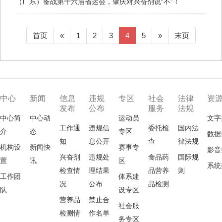
（广东）备战第十六届省运会，肇庆对兴奋剂说“不”！
首页
«
1
2
3
4
5
»
末页
中心
新闻
信息
违规
专区
社会
法律
资
发布
公布
服务
法规
中心简
中心动
运动员
文字
工作通
违规信
委托检
国内法
介
态
专区
数据
知
息公开
查
律法规
机构设
新闻快
赛事专
影音
兴奋剂
违规处
食品药
国际规
置
讯
区
系统
检查情
理结果
品营养
则
工作团
体系建
况
公布
品检测
队
设专区
营养品
禁止合
社会服
检测情
作名单
务专区