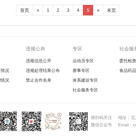
首页
«
1
2
3
4
5
»
末页
违规公布
专区
社会服
违规信息公开
运动员专区
委托检
查情况
违规处理结果公布
赛事专区
食品药
测情况
禁止合作名单
体系建设专区
社会服务专区
请扫码关注 地址：北京
微信公众号 Email：con