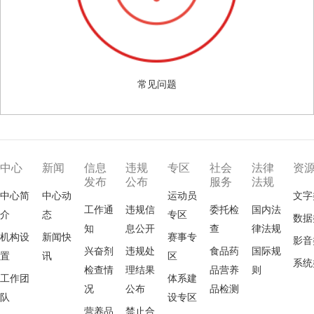
常见问题
中心
新闻
信息
违规
专区
社会
法律
资
发布
公布
服务
法规
中心简
中心动
运动员
文字
工作通
违规信
委托检
国内法
介
态
专区
数据
知
息公开
查
律法规
机构设
新闻快
赛事专
影音
兴奋剂
违规处
食品药
国际规
置
讯
区
系统
检查情
理结果
品营养
则
工作团
体系建
况
公布
品检测
队
设专区
营养品
禁止合