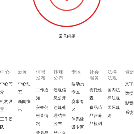
常见问题
中心
新闻
信息
违规
专区
社会
法律
资
发布
公布
服务
法规
中心简
中心动
运动员
文字
工作通
违规信
委托检
国内法
介
态
专区
数据
知
息公开
查
律法规
机构设
新闻快
赛事专
影音
兴奋剂
违规处
食品药
国际规
置
讯
区
系统
检查情
理结果
品营养
则
工作团
体系建
况
公布
品检测
队
设专区
营养品
禁止合