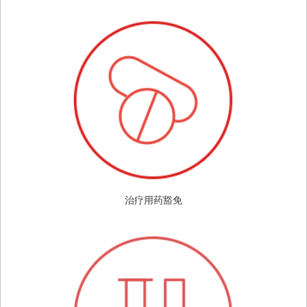
治疗用药豁免