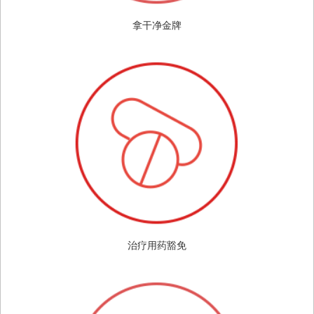
拿干净金牌
治疗用药豁免