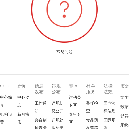
常见问题
中心
新闻
信息
违规
专区
社会
法律
资
发布
公布
服务
法规
中心简
中心动
运动员
文字
工作通
违规信
委托检
国内法
介
态
专区
数据
知
息公开
查
律法规
机构设
新闻快
赛事专
影音
兴奋剂
违规处
食品药
国际规
置
讯
区
系统
检查情
理结果
品营养
则