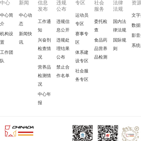
中心
新闻
信息
违规
专区
社会
法律
资
发布
公布
服务
法规
中心简
中心动
运动员
文字
工作通
违规信
委托检
国内法
介
态
专区
数据
知
息公开
查
律法规
机构设
新闻快
赛事专
影音
兴奋剂
违规处
食品药
国际规
置
讯
区
系统
检查情
理结果
品营养
则
工作团
体系建
况
公布
品检测
队
设专区
营养品
禁止合
社会服
检测情
作名单
务专区
况
中心年
报