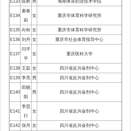
E133
陈辉
男
海南体育职业技术学院
秦春
E134
女
重庆市体育科学研究所
莉
E135
向秋
女
重庆市体育科学研究所
E136
刘丹
女
重庆市社会体育指导中心
闫平
E137
女
重庆医科大学
平
E138
王茹
女
四川省反兴奋剂中心
E139
李亮
男
四川省反兴奋剂中心
田晓
E140
男
四川省反兴奋剂中心
阳
李思
E141
女
四川省反兴奋剂中心
行
E142
张丹
女
四川省反兴奋剂中心