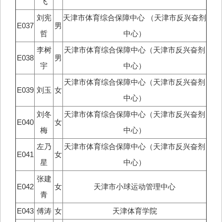
飞
刘宪
天津市体育综合保障中心 （天津市反兴奋剂
E037
男
哲
中心）
李树
天津市体育综合保障中心（天津市反兴奋剂
E038
男
宇
中心）
天津市体育综合保障中心（天津市反兴奋剂
E039
刘玉
女
中心）
刘冬
天津市体育综合保障中心（天津市反兴奋剂
E040
女
梅
中心）
左乃
天津市体育综合保障中心（天津市反兴奋剂
E041
女
星
中心）
张建
E042
女
天津市小球运动管理中心
青
E043
傅涛
女
天津体育学院