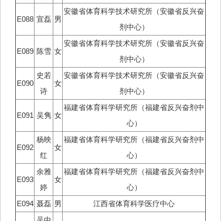
安徽省体育科学技术研究所（安徽省反兴奋
E088
宣磊
男
剂中心）
安徽省体育科学技术研究所（安徽省反兴奋
E089
陈雪
女
剂中心）
史若
安徽省体育科学技术研究所（安徽省反兴奋
E090
女
诗
剂中心）
福建省体育科学研究所（福建省反兴奋剂中
E091
吴隽
女
心）
杨映
福建省体育科学研究所（福建省反兴奋剂中
E092
女
红
心）
余雅
福建省体育科学研究所（福建省反兴奋剂中
E093
女
婷
心）
E094
聂磊
男
江西省体育科学医疗中心
吴中