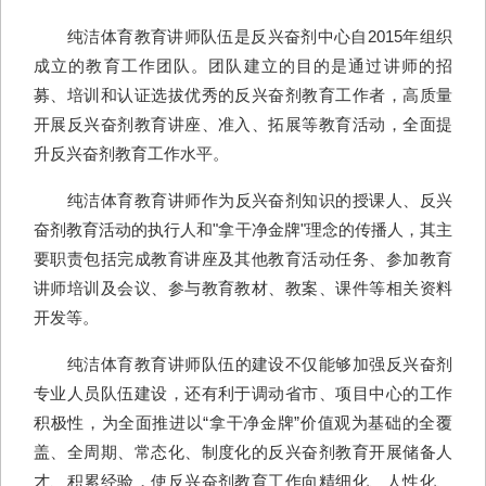
纯洁体育教育讲师队伍是反兴奋剂中心自2015年组织
成立的教育工作团队。团队建立的目的是通过讲师的招
募、培训和认证选拔优秀的反兴奋剂教育工作者，高质量
开展反兴奋剂教育讲座、准入、拓展等教育活动，全面提
升反兴奋剂教育工作水平。
纯洁体育教育讲师作为反兴奋剂知识的授课人、反兴
奋剂教育活动的执行人和"拿干净金牌"理念的传播人，其主
要职责包括完成教育讲座及其他教育活动任务、参加教育
讲师培训及会议、参与教育教材、教案、课件等相关资料
开发等。
纯洁体育教育讲师队伍的建设不仅能够加强反兴奋剂
专业人员队伍建设，还有利于调动省市、项目中心的工作
积极性，为全面推进以“拿干净金牌”价值观为基础的全覆
盖、全周期、常态化、制度化的反兴奋剂教育开展储备人
才、积累经验，使反兴奋剂教育工作向精细化、人性化、