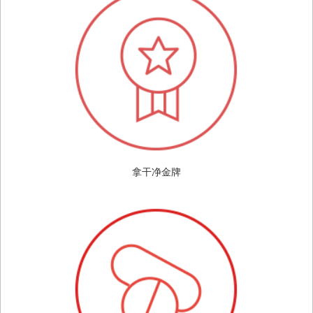
拿干净金牌