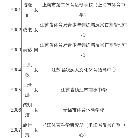
陆晓
上海市第二体育运动学校（上海市体育中
E081
女
菲
学）
江苏省体育局青少年训练与反兴奋剂管理中
E082
成淑
女
心
江苏省体育局青少年训练与反兴奋剂管理中
E083
吴菘
男
心
王思
E084
女
江苏省残疾人文化体育指导中心
敏
王珊
E085
女
江苏省镇江市南徐中学
娜
伍玥
E086
女
无锡市体育运动学校
洁
施佳
浙江体育科学研究所（浙江省反兴奋剂中
E087
女
慧
心）