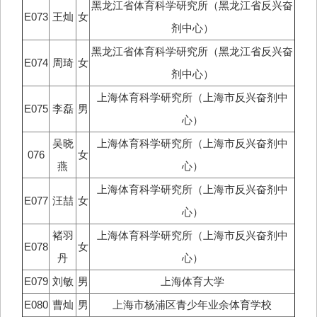
黑龙江省体育科学研究所（黑龙江省反兴奋
E073
王灿
女
剂中心）
黑龙江省体育科学研究所（黑龙江省反兴奋
E074
周琦
女
剂中心）
上海体育科学研究所（上海市反兴奋剂中
E075
李磊
男
心）
吴晓
上海体育科学研究所（上海市反兴奋剂中
076
女
燕
心）
上海体育科学研究所（上海市反兴奋剂中
E077
汪喆
女
心）
褚羽
上海体育科学研究所（上海市反兴奋剂中
E078
女
丹
心）
E079
刘敏
男
上海体育大学
E080
曹灿
男
上海市杨浦区青少年业余体育学校