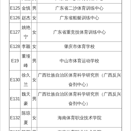
E125
金慎
男
广东省二沙体育训练中心
E126
赵杰
女
广东省船艇训练中心
姚艳
E127
女
广东省重竞技体育训练中心
宁
E128
李颖
女
肇庆市体育学校
董垭
E19
男
中山市体育运动学校
峰
徐久
广西壮族自治区体育科学研究所（广西反兴
E130
女
兰
奋剂中心）
魏天
广西壮族自治区体育科学研究所（广西反兴
E131
男
豪
奋剂中心）
陈琼
E132
女
海南体育职业技术学院
夏