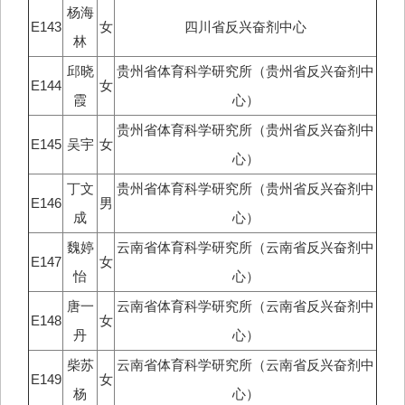
杨海
E143
女
四川省反兴奋剂中心
林
邱晓
贵州省体育科学研究所（贵州省反兴奋剂中
E144
女
霞
心）
贵州省体育科学研究所（贵州省反兴奋剂中
E145
吴宇
女
心）
丁文
贵州省体育科学研究所（贵州省反兴奋剂中
E146
男
成
心）
魏婷
云南省体育科学研究所（云南省反兴奋剂中
E147
女
怡
心）
唐一
云南省体育科学研究所（云南省反兴奋剂中
E148
女
丹
心）
柴苏
云南省体育科学研究所（云南省反兴奋剂中
E149
女
杨
心）