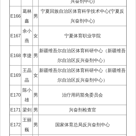
兴奋剂中心)
葛林
宁夏回族自治区体育科学技术中心(宁夏反
E166
男
鑫
兴奋剂中心)
余小
E167
女
宁夏体育职业学院
燕
新疆维吾尔自治区体育科研中心（新疆维吾
E168
李捷
男
尔自治区反兴奋剂中心）
王晶
新疆维吾尔自治区体育科研中心（新疆维吾
E169
女
晶
尔自治区反兴奋剂中心）
陈小
E170
男
治疗用药豁免委员会
雄
E171
梁剑
男
兴奋剂检查官
王丽
E172
男
国家体育总局反兴奋剂中心
巍