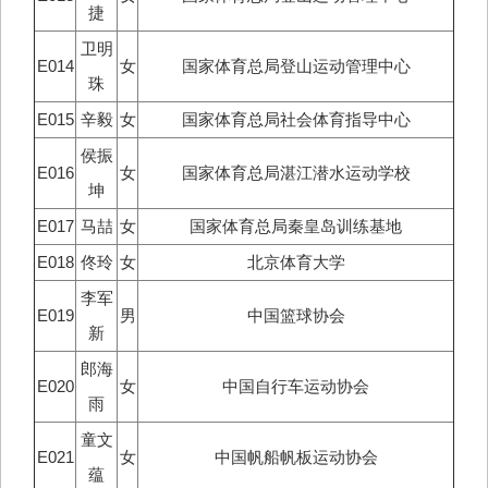
捷
卫明
E014
女
国家体育总局登山运动管理中心
珠
E015
辛毅
女
国家体育总局社会体育指导中心
侯振
E016
女
国家体育总局湛江潜水运动学校
坤
E017
马喆
女
国家体育总局秦皇岛训练基地
E018
佟玲
女
北京体育大学
李军
E019
男
中国篮球协会
新
郎海
E020
女
中国自行车运动协会
雨
童文
E021
女
中国帆船帆板运动协会
蕴