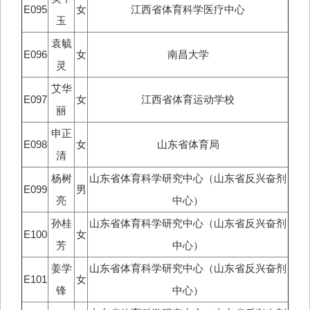
E095
女
江西省体育科学医疗中心
玉
袁毓
E096
女
南昌大学
灵
艾华
E097
女
江西省体育运动学校
丽
申正
E098
女
山东省体育局
清
杨树
山东省体育科学研究中心（山东省反兴奋剂
E099
男
亮
中心）
孙桂
山东省体育科学研究中心（山东省反兴奋剂
E100
女
芳
中心）
姜学
山东省体育科学研究中心（山东省反兴奋剂
E101
女
锋
中心）