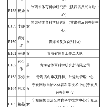
陕西省体育科学研究所（陕西省反兴奋剂中
E158
杨扬
女
心）
甘肃省体育科学研究所（甘肃省反兴奋剂中
E159
李娜
女
心
）
肖海
E160
女
青海省反兴奋剂中心
红
E161
黄娜
女
青海省体育工作二大队
郝少
E162
男
青海省体育科学研究所有限公司
伟
E163
张烁
女
青海省冬季项目和户外运动管理中心
宁夏回族自治区体育科学技术中心(宁夏反
E164
郭瑞
女
兴奋剂中心)
宁夏回族自治区体育科学技术中心(宁夏反
E165
路燕
女