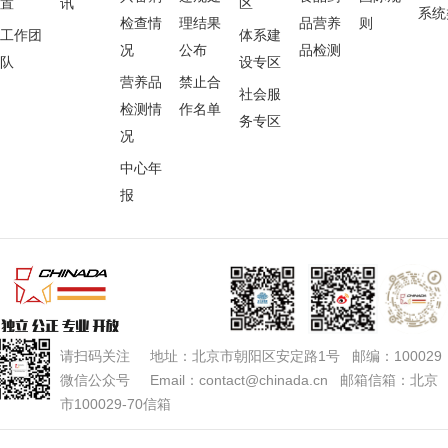
置
讯
区
系统
检查情
理结果
品营养
则
工作团
体系建
况
公布
品检测
队
设专区
营养品
禁止合
社会服
检测情
作名单
务专区
况
中心年
报
请扫码关注 地址：北京市朝阳区安定路1号 邮编：100029
微信公众号 Email：contact@chinada.cn 邮箱信箱：北京
市100029-70信箱