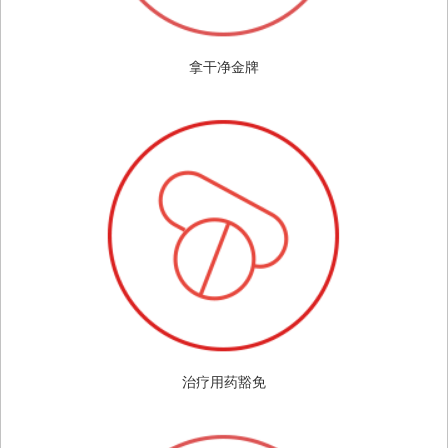
拿干净金牌
治疗用药豁免