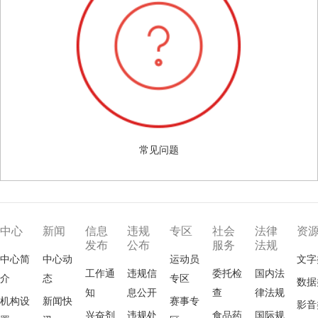
常见问题
中心
新闻
信息
违规
专区
社会
法律
资
发布
公布
服务
法规
中心简
中心动
运动员
文字
工作通
违规信
委托检
国内法
介
态
专区
数据
知
息公开
查
律法规
机构设
新闻快
赛事专
影音
兴奋剂
违规处
食品药
国际规