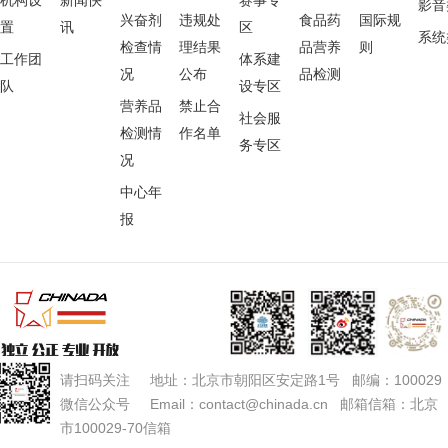
影音
兴奋剂
违规处
食品药
国际规
置
讯
区
系统
检查情
理结果
品营养
则
工作团
体系建
况
公布
品检测
队
设专区
营养品
禁止合
社会服
检测情
作名单
务专区
况
中心年
报
请扫码关注 地址：北京市朝阳区安定路1号 邮编：100029
微信公众号 Email：contact@chinada.cn 邮箱信箱：北京
市100029-70信箱