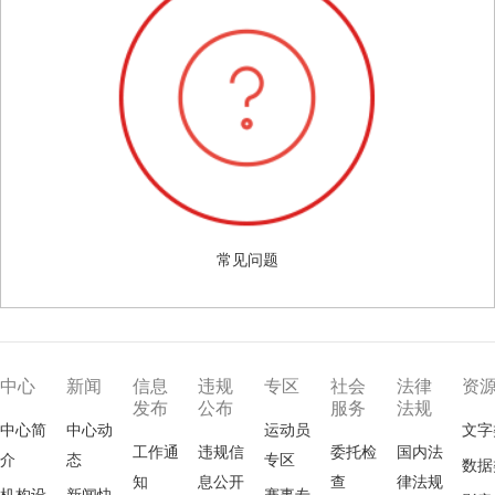
常见问题
中心
新闻
信息
违规
专区
社会
法律
资
发布
公布
服务
法规
中心简
中心动
运动员
文字
工作通
违规信
委托检
国内法
介
态
专区
数据
知
息公开
查
律法规
机构设
新闻快
赛事专