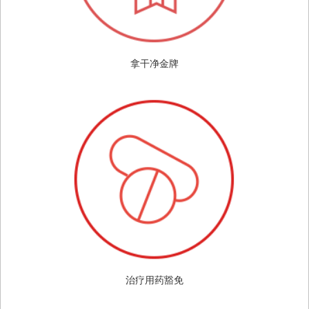
拿干净金牌
治疗用药豁免