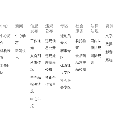
中心
新闻
信息
违规
专区
社会
法律
资
发布
公布
服务
法规
中心简
中心动
运动员
文字
工作通
违规信
委托检
国内法
介
态
专区
数据
知
息公开
查
律法规
机构设
新闻快
赛事专
影音
兴奋剂
违规处
食品药
国际规
置
讯
区
系统
检查情
理结果
品营养
则
工作团
体系建
况
公布
品检测
队
设专区
营养品
禁止合
社会服
检测情
作名单
务专区
况
中心年
报