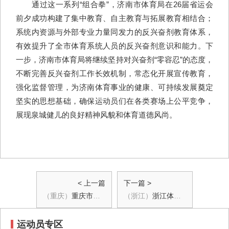
通过这一系列“组合拳”，济南市体育局在26届省运会
前夕成功构建了集中教育、自主教育与拓展教育相结合；
系统内资源与外部专业力量同发力的反兴奋剂教育体系，
有效提升了全市体育系统人员的反兴奋剂意识和能力。下
一步，济南市体育局将继续坚持对兴奋剂“零容忍”的态度，
不断完善反兴奋剂工作长效机制，常态化开展宣传教育，
强化监督管理，为济南体育事业的健康、可持续发展奠定
坚实的思想基础，确保运动员们在各类赛场上公平竞争，
展现泉城健儿的良好精神风貌和体育道德风尚。
< 上一篇
下一篇 >
（重庆）
重庆市体科所（重庆市反兴奋剂中心）组织参加《检查与调查国际标准》专题学习
（浙江）
浙江体育职业技术学院小球系多点发力 筑牢纯洁体育防线
运动员专区