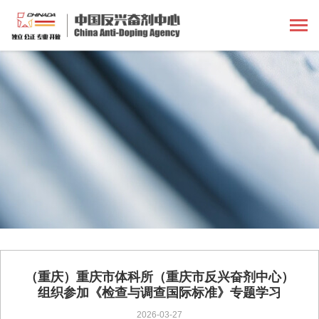
（重庆）重庆市体科所（重庆市反兴奋剂中心）
组织参加《检查与调查国际标准》专题学习
2026-03-27