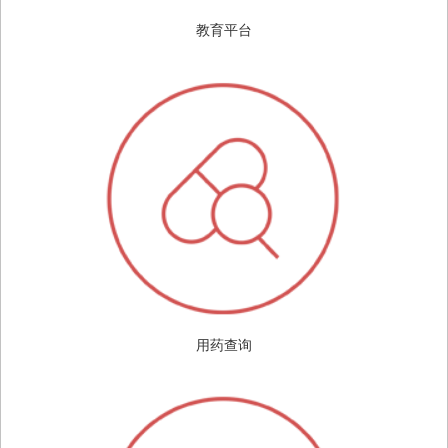
教育平台
用药查询