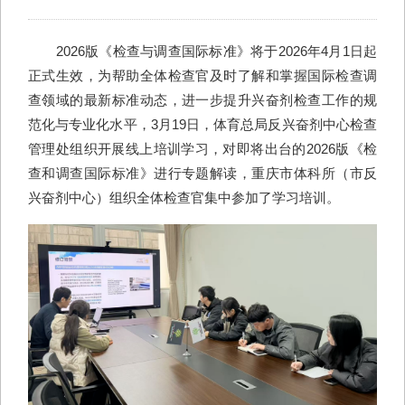
2026版《检查与调查国际标准》将于2026年4月1日起
正式生效，为帮助全体检查官及时了解和掌握国际检查调
查领域的最新标准动态，进一步提升兴奋剂检查工作的规
范化与专业化水平，3月19日，体育总局反兴奋剂中心检查
管理处组织开展线上培训学习，对即将出台的2026版《检
查和调查国际标准》进行专题解读，重庆市体科所（市反
兴奋剂中心）组织全体检查官集中参加了学习培训。