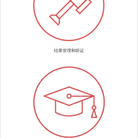
结果管理和听证