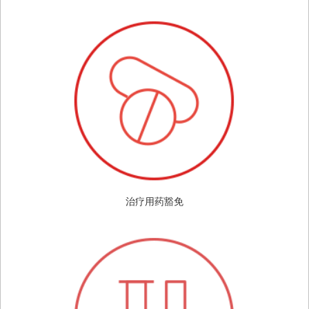
治疗用药豁免