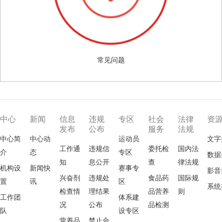
常见问题
中心
新闻
信息
违规
专区
社会
法律
资
发布
公布
服务
法规
中心简
中心动
运动员
文字
工作通
违规信
委托检
国内法
介
态
专区
数据
知
息公开
查
律法规
机构设
新闻快
赛事专
影音
兴奋剂
违规处
食品药
国际规
置
讯
区
系统
检查情
理结果
品营养
则
工作团
体系建
况
公布
品检测
队
设专区
营养品
禁止合